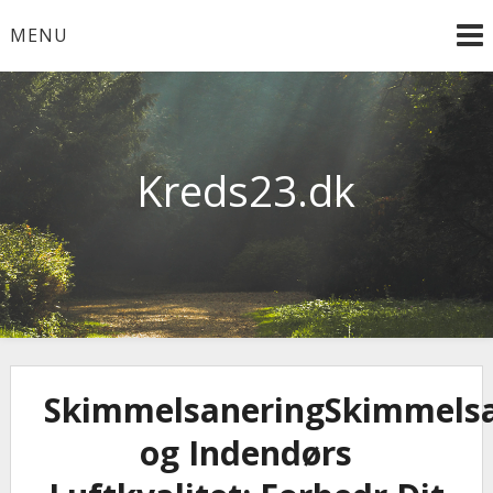
Skip
MENU
to
content
Kreds23.dk
SkimmelsaneringSkimmelsa
og Indendørs