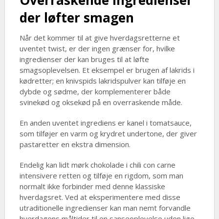
Overraskende ingredienser
der løfter smagen
Når det kommer til at give hverdagsretterne et
uventet twist, er der ingen grænser for, hvilke
ingredienser der kan bruges til at løfte
smagsoplevelsen. Et eksempel er brugen af lakrids i
kødretter; en knivspids lakridspulver kan tilføje en
dybde og sødme, der komplementerer både
svinekød og oksekød på en overraskende måde.
En anden uventet ingrediens er kanel i tomatsauce,
som tilføjer en varm og krydret undertone, der giver
pastaretter en ekstra dimension.
Endelig kan lidt mørk chokolade i chili con carne
intensivere retten og tilføje en rigdom, som man
normalt ikke forbinder med denne klassiske
hverdagsret. Ved at eksperimentere med disse
utraditionelle ingredienser kan man nemt forvandle
hverdagens måltider til en sanseoplevelse uden lige.