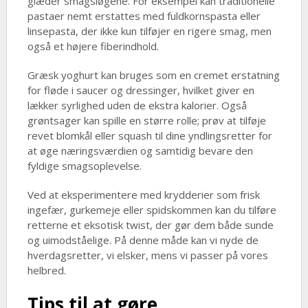
glæder smagsløgene. For eksempel kan traditionelle
pastaer nemt erstattes med fuldkornspasta eller
linsepasta, der ikke kun tilføjer en rigere smag, men
også et højere fiberindhold.
Græsk yoghurt kan bruges som en cremet erstatning
for fløde i saucer og dressinger, hvilket giver en
lækker syrlighed uden de ekstra kalorier. Også
grøntsager kan spille en større rolle; prøv at tilføje
revet blomkål eller squash til dine yndlingsretter for
at øge næringsværdien og samtidig bevare den
fyldige smagsoplevelse.
Ved at eksperimentere med krydderier som frisk
ingefær, gurkemeje eller spidskommen kan du tilføre
retterne et eksotisk twist, der gør dem både sunde
og uimodståelige. På denne måde kan vi nyde de
hverdagsretter, vi elsker, mens vi passer på vores
helbred.
Tips til at gøre