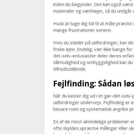
inden du begynder. Det kan også være e
materialer og værktøjer, så du undgår 
Husk at tage dig tid til at måle præcist
mange frustrationer senere.
Hvis du støder på udfordringer, kan d
friske øjne. Endelig, vær ikke bange for
det-selv-entusiaster deler deres erfar
tålmodighed og omhyggelighed kan du o
tilfredsstillende.
Fejlfinding: Sådan l
Når du kaster dig ud i et gør-det-selv-p
udfordringer undervejs. Fejlfinding er e
bevare roen og systematisk angribe pro
En af de mest almindelige problemer er,
ofte skyldes upræcise målinger eller uko