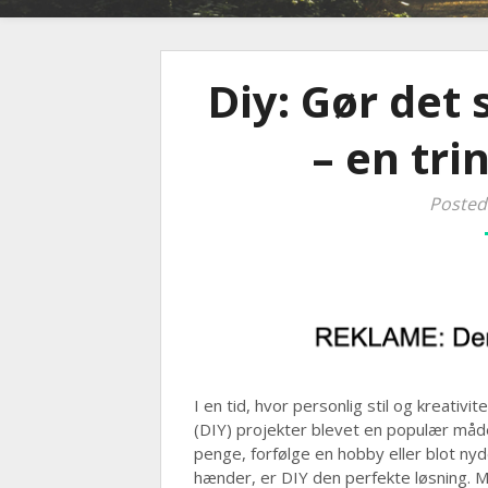
Diy: Gør det 
– en tri
Posted
I en tid, hvor personlig stil og kreati
(DIY) projekter blevet en populær måde
penge, forfølge en hobby eller blot ny
hænder, er DIY den perfekte løsning. M