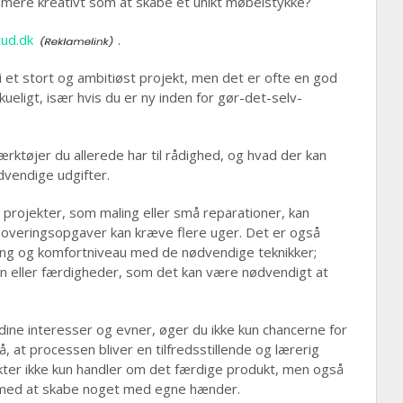
t mere kreativt som at skabe et unikt møbelstykke?
tud.dk
.
i et stort og ambitiøst projekt, men det er ofte en god
ligt, især hvis du er ny inden for gør-det-selv-
rktøjer du allerede har til rådighed, og hvad der kan
dvendige udgifter.
e projekter, som maling eller små reparationer, kan
overingsopgaver kan kræve flere uger. Det er også
aring og komfortniveau med de nødvendige teknikker;
en eller færdigheder, som det kan være nødvendigt at
 dine interesser og evner, øger du ikke kun chancerne for
å, at processen bliver en tilfredsstillende og lærerig
kter ikke kun handler om det færdige produkt, men også
 med at skabe noget med egne hænder.