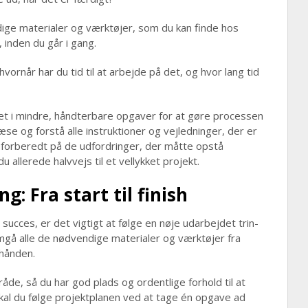
dige materialer og værktøjer, som du kan finde hos
, inden du går i gang.
vornår har du tid til at arbejde på det, og hvor lang tid
et i mindre, håndterbare opgaver for at gøre processen
æse og forstå alle instruktioner og vejledninger, der er
t forberedt på de udfordringer, der måtte opstå
allerede halvvejs til et vellykket projekt.
ng: Fra start til finish
n succes, er det vigtigt at følge en nøje udarbejdet trin-
emgå alle de nødvendige materialer og værktøjer fra
 hånden.
de, så du har god plads og ordentlige forhold til at
skal du følge projektplanen ved at tage én opgave ad