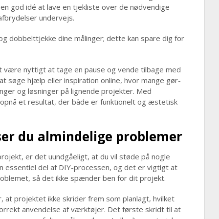
n god idé at lave en tjekliste over de nødvendige
afbrydelser undervejs.
 og dobbelttjekke dine målinger; dette kan spare dig for
et være nyttigt at tage en pause og vende tilbage med
 at søge hjælp eller inspiration online, hvor mange gør-
inger og løsninger på lignende projekter. Med
pnå et resultat, der både er funktionelt og æstetisk
øser du almindelige problemer
rojekt, er det uundgåeligt, at du vil støde på nogle
n essentiel del af DIY-processen, og det er vigtigt at
blemet, så det ikke spænder ben for dit projekt.
 at projektet ikke skrider frem som planlagt, hvilket
rrekt anvendelse af værktøjer. Det første skridt til at