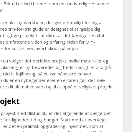
 Bliktud.dk ind i billedet som en uundværlig ressource
r.
aterialer og værktøjer, der gør det muligt for dig at
es trin-for-trin guide er designet til at hjælpe dig
rigtige projekt til at sikre, at det færdige resultat
res omfattende viden og erfaring inden for DIY-
r for succes ved hvert skridt på vejen.
dan du vælger det perfekte projekt, hvilke materialer og
 planlægger og forbereder dig bedst muligt. Vi vil også
e råd til fejlfinding, så du kan håndtere enhver
m du er en nybegynder eller en erfaren gør-det-selv-
ære dit ultimative værktøj til at opnå et vellykket projekt.
rojekt
v-projekt med Bliktud.dk, er det afgørende at vælge det
ne færdigheder, tid og budget. Start med at overveje,
– er det en praktisk opgradering i hjemmet, som at