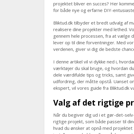
projektet bliver en succes? Her kommer
for både nye og erfarne DIY-entusiaste
Bliktud.dk tilbyder et bredt udvalg af m
realisere dine projekter med lethed. Vor
gennem hele processen, fra at vælge det 
lever op til dine forventninger. Med vo
verdenen, giver vi dig de bedste chance
I denne artikel vil vi dykke ned i, hvor
værktøjer du skal bruge, og hvordan du
dele værdifulde tips og tricks, samt giv
udfordring, der måtte opstå. Uanset o
ekspert, vil vores guide fra Bliktud.dk v
Valg af det rigtige p
Når du begiver dig ud i et gør-det-sel
rigtige projekt, som både passer til di
hvad du ønsker at opnå med projektet 