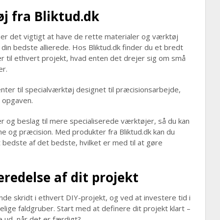
j fra Bliktud.dk
 er det vigtigt at have de rette materialer og værktøj
din bedste allierede. Hos Bliktud.dk finder du et bredt
er til ethvert projekt, hvad enten det drejer sig om små
er.
ter til specialværktøj designet til præcisionsarbejde,
il opgaven.
er og beslag til mere specialiserede værktøjer, så du kan
e og præcision. Med produkter fra Bliktud.dk kan du
bedste af det bedste, hvilket er med til at gøre
redelse af dit projekt
e skridt i ethvert DIY-projekt, og ved at investere tid i
ige faldgruber. Start med at definere dit projekt klart –
e ud, når det er færdigt?