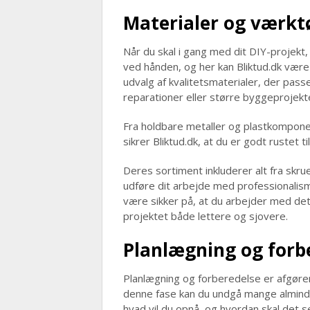
Materialer og værktø
Når du skal i gang med dit DIY-projekt,
ved hånden, og her kan Bliktud.dk være 
udvalg af kvalitetsmaterialer, der pass
reparationer eller større byggeprojekt
Fra holdbare metaller og plastkomponen
sikrer Bliktud.dk, at du er godt rustet t
Deres sortiment inkluderer alt fra skru
udføre dit arbejde med professionalism
være sikker på, at du arbejder med det 
projektet både lettere og sjovere.
Planlægning og forbe
Planlægning og forberedelse er afgørend
denne fase kan du undgå mange almindel
hvad vil du opnå, og hvordan skal det s