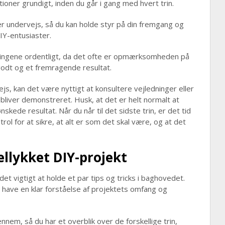
tioner grundigt, inden du går i gang med hvert trin.
er undervejs, så du kan holde styr på din fremgang og
IY-entusiaster.
e tingene ordentligt, da det ofte er opmærksomheden på
 godt og et fremragende resultat.
js, kan det være nyttigt at konsultere vejledninger eller
 bliver demonstreret. Husk, at det er helt normalt at
skede resultat. Når du når til det sidste trin, er det tid
ntrol for at sikre, at alt er som det skal være, og at det
vellykket DIY-projekt
det vigtigt at holde et par tips og tricks i baghovedet.
 have en klar forståelse af projektets omfang og
nnem, så du har et overblik over de forskellige trin,