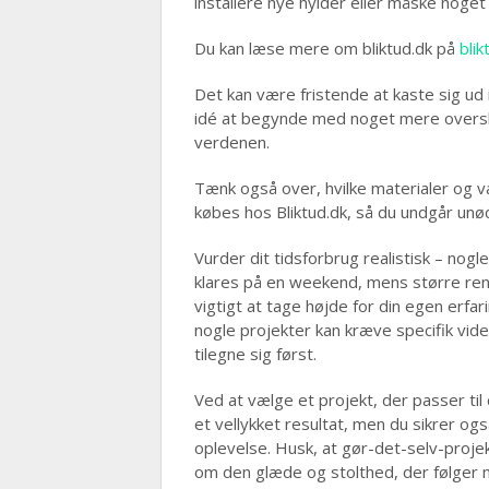
installere nye hylder eller måske noge
Du kan læse mere om bliktud.dk på
blik
Det kan være fristende at kaste sig ud 
idé at begynde med noget mere overskue
verdenen.
Tænk også over, hvilke materialer og væ
købes hos Bliktud.dk, så du undgår unø
Vurder dit tidsforbrug realistisk – nogl
klares på en weekend, mens større ren
vigtigt at tage højde for din egen erf
nogle projekter kan kræve specifik vid
tilegne sig først.
Ved at vælge et projekt, der passer til
et vellykket resultat, men du sikrer ogs
oplevelse. Husk, at gør-det-selv-proje
om den glæde og stolthed, der følger